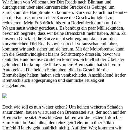
Wir fahren von Wilpena über Dirt Roads nach Blinman und
durchqueren über eine kurvenreiche Strecke das Gebirge, um
zurück auf die Hauptroute zu kommen. Kurz vor Parachilna benutze
ich die Bremse, um vor einer Kurve die Geschwindigkeit zu
reduzieren. Mein Fuß drückt bis zum Bodenblech durch und der
Wagen saust weiter geradeaus. Es benötigt ein paar Millisekunden,
bevor ich begreife, dass wir keine Bremskraft mehr haben. Juhu. Zu
unserem Glück ist die Kurve nicht sehr eng und da ich auf den
kurvenreichen Dirt Roads sowieso recht vorausschauend fahre,
kommen wir auch sicher um sie herum. Mit der Motorbremse kann
ich die Geschwindigkeit bis ins Schritttempo drosseln, bevor wir
dank der Handbremse zu stehen kommen. Schnell ist der Übeltäter
gefunden: Der komplette linke vordere Bremssattel hat sich vom
Auto gelöst. Die beiden Schrauben, die das Gestell für die
Bremsbeläge halten, haben sich verabschiedet. Anschließend ist der
Bremsschlauch abgesprungen und sämtliche Flüssigkeit
ausgelaufen.
Doch wie soll es nun weiter gehen? Um keinen weiteren Schaden
anzurichten, bauen wir zuerst den Bremssattel aus, der noch auf der
Bremsscheibe sitzt. Anschließend fahren wir die letzten 15km bis
zum Hotel in Parachilna, dem einzigen Telefon in über 50km
Umfeld (Handy geht natürlich nicht). Auf dem Weg kommen wir