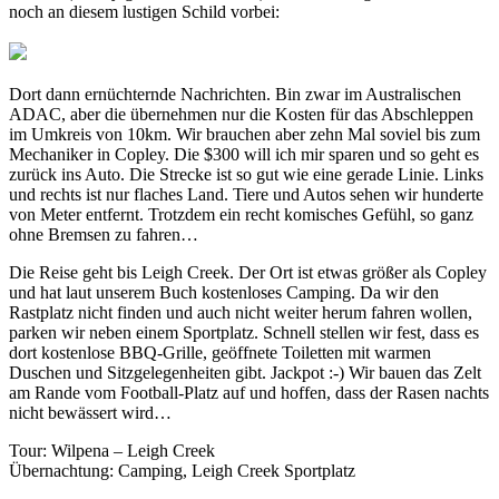
noch an diesem lustigen Schild vorbei:
Dort dann ernüchternde Nachrichten. Bin zwar im Australischen
ADAC, aber die übernehmen nur die Kosten für das Abschleppen
im Umkreis von 10km. Wir brauchen aber zehn Mal soviel bis zum
Mechaniker in Copley. Die $300 will ich mir sparen und so geht es
zurück ins Auto. Die Strecke ist so gut wie eine gerade Linie. Links
und rechts ist nur flaches Land. Tiere und Autos sehen wir hunderte
von Meter entfernt. Trotzdem ein recht komisches Gefühl, so ganz
ohne Bremsen zu fahren…
Die Reise geht bis Leigh Creek. Der Ort ist etwas größer als Copley
und hat laut unserem Buch kostenloses Camping. Da wir den
Rastplatz nicht finden und auch nicht weiter herum fahren wollen,
parken wir neben einem Sportplatz. Schnell stellen wir fest, dass es
dort kostenlose BBQ-Grille, geöffnete Toiletten mit warmen
Duschen und Sitzgelegenheiten gibt. Jackpot :-) Wir bauen das Zelt
am Rande vom Football-Platz auf und hoffen, dass der Rasen nachts
nicht bewässert wird…
Tour: Wilpena – Leigh Creek
Übernachtung: Camping, Leigh Creek Sportplatz