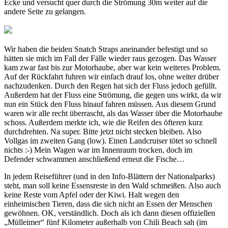
Ecke und versucht quer durch die Strömung 30m weiter auf die
andere Seite zu gelangen.
Wir haben die beiden Snatch Straps aneinander befestigt und so
hätten sie mich im Fall der Fälle wieder raus gezogen. Das Wasser
kam zwar fast bis zur Motorhaube, aber war kein weiteres Problem.
Auf der Rückfahrt fuhren wir einfach drauf los, ohne weiter drüber
nachzudenken. Durch den Regen hat sich der Fluss jedoch gefüllt.
Außerdem hat der Fluss eine Strömung, die gegen uns wirkt, da wir
nun ein Stück den Fluss hinauf fahren müssen. Aus diesem Grund
waren wir alle recht überrascht, als das Wasser über die Motorhaube
schoss. Außerdem merkte ich, wie die Reifen des öfteren kurz
durchdrehten. Na super. Bitte jetzt nicht stecken bleiben. Also
Vollgas im zweiten Gang (low). Einen Landcruiser tötet so schnell
nichts :-) Mein Wagen war im Innenraum trocken, doch im
Defender schwammen anschließend erneut die Fische…
In jedem Reiseführer (und in den Info-Blättern der Nationalparks)
steht, man soll keine Essensreste in den Wald schmeißen. Also auch
keine Reste vom Apfel oder der Kiwi. Halt wegen den
einheimischen Tieren, dass die sich nicht an Essen der Menschen
gewöhnen. OK, verständlich. Doch als ich dann diesen offiziellen
„Mülleimer“ fünf Kilometer außerhalb von Chili Beach sah (im