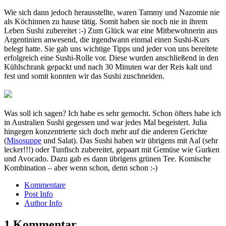
Wie sich dann jedoch herausstellte, waren Tammy und Nazomie nie
als Köchinnen zu hause tätig. Somit haben sie noch nie in ihrem
Leben Sushi zubereitet :-) Zum Glück war eine Mitbewohnerin aus
Argentinien anwesend, die irgendwann einmal einen Sushi-Kurs
belegt hatte. Sie gab uns wichtige Tipps und jeder von uns bereitete
erfolgreich eine Sushi-Rolle vor. Diese wurden anschließend in den
Kühlschrank gepackt und nach 30 Minuten war der Reis kalt und
fest und somit konnten wir das Sushi zuschneiden.
Was soll ich sagen? Ich habe es sehr gemocht. Schon öfters habe ich
in Australien Sushi gegessen und war jedes Mal begeistert. Julia
hingegen konzentrierte sich doch mehr auf die anderen Gerichte
(
Misosuppe
und Salat). Das Sushi haben wir übrigens mit Aal (sehr
lecker!!!) oder Tunfisch zubereitet, gepaart mit Gemüse wie Gurken
und Avocado. Dazu gab es dann übrigens grünen Tee. Komische
Kombination – aber wenn schon, denn schon :-)
Kommentare
Post Info
Author Info
1 Kommentar