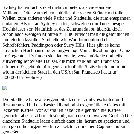
Sydney hat einfach soviel mehr zu bieten, als viele andere
Millionenstädte. Zum einen natürlich die vielen Strände mit tollen
Wellen, zum anderen viele Parks und Stadtteile, die zum entspannen
einladen. Als ich an Sydney dachte, schwebten mir lauter riesige
Hochhäuser vor. Natürlich ist das Zentrum davon übersät, doch
schon nach wenigen Minuten zu Fuß, erreicht man die gemütlichen
und eindrucksvollen Stadtteile wie Woolloomooloo (kein
Schreibfehler), Paddington oder Surry Hills. Hier gibt es keine
hässlichen Hochhäuser oder langweilige Vorstadtwohnungen. Ganz
im Gegenteil. Es finden sich lauter alte, verschnörkelte und teils
aufwendig renovierte Häuser, die mich stark an San Francisco
erinnern. Es geht hier übrigens auch oft die Straße hoch und runter
wie in der kleinen Stadt in den USA (San Francisco hat „nur“
800.000 Einwohner).
Die Stadtteile habe alle eigene Stadtzentren, mit Geschäften und
Restaurants. Und das Beste: Überall gibt es gemütliche Cafés mit
leckerem Kaffee. Vor Australien habe ich eigentlich nie Kaffee
gemocht, aber jetzt bin ich süchtig nach dem schwarzen Gold :-) Die
einzelnen Stadtteile laden einfach dazu ein, herum zu spazieren und
sich gemütlich irgendwo hin zu setzten, um einen Cappuccino zu
genießen.