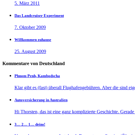
5. März 2011
Das Landcruiser Experiment
7. Oktober 2009
Willkommen zuhause
25. August 2009
Kommentare von Deutschland
Phnom Penh, Kambodscha
Klar gibt es (fast) überall Flughafengebühren. Aber die sind eige
Autoversicherung in Australien
Hi Thorsten, das ist eine ganz komplizierte Geschichte. Gerade
3… 2… 1… deins!