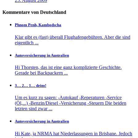
25. August 2009
Kommentare von Deutschland
Phnom Penh, Kambodscha
Klar gibt es (fast) überall Flughafengebühren. Aber die sind
eigentlich ...
Autoversicherung in Australien
Hi Thorsten, das ist eine ganz komplizierte Geschichte.
Gerade bei Backpackern ...
3… 2… 1… deins!
Um es kurz zu sagen: -Autokauf -Reperaturen -Service
(Öl,...) -Benzin/Diesel -Versicherung -Steuern Die beiden
letzten sind zwar ...
Autoversicherung in Australien
Hi Kate, ja NRMA hat Niederlassungen in Brisbane. Jedoch