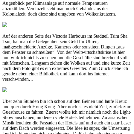
Augenblick per Klimaanlage auf normale Temperaturen
abzukühlen. Vereinzelt sieht man noch Gebäude aus der
Kolonialzeit, doch diese sind umgeben von Wolkenkratzern.
Auf der anderen Seite des Victoria Harbours im Stadtteil Tsim Sha
Tsui, hat man die Gelegenheit sein Geld für Uhren,
maßgeschneiderte Anzüge, Kameras oder sonstigen Dingen „aus
dem Fenster zu schmeißen“. Von der Weltwirtschaftskrise ist hier
nun wirklich nichts zu sehen und die Geschäfte sind brechend voll
mit Menschen. Langsam ziehen die Wolken auf und eine kurze Zeit
nach dem Foto gibt es ein extremes Gewitter. Zum Glück stehe ich
gerade neben einer Bibliothek und kann dort ins Internet
verschwinden…
Über zehn Stunden bin ich schon auf den Beinen und laufe Kreuz
und quer durch Hong Kong. Aber noch ist es nicht Zeit, zurück zum
Guesthouse zu fahren. Zuerst wollte ich mir nämlich noch die Light-
Show anschauen, an denen viele Hotels teilnehmen. Zu asiatischer
Musik leuchten die Fassaden der Hotels auf und auch ein paar Laser
auf dem Dach werden eingesetzt. Die Idee ist super, die Umsetzung
fand ich hingegen nicht so gelungen. Dafür habe ich wieder ein