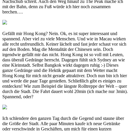
Nachschub schreit. Auch den Weg hinauf zu The Peak mache ich
mit der Bahn, denn zu Fuß würde ich hier noch zusammen
brechen….
Gefällt mir Hong Kong? Nein. Ok, es ist super interessant und
spannend. Aber viel zu viele Menschen. Und wie in Macau wirken
alle recht unfreundlich. Keiner lächelt und fast jeder schaut vor sich
auf den Boden. Mag die Mentalität der Chinesen sein. Doch
irgendwie gefällt mir das nicht. Hong Kong ist so voll mit Leuten,
dass überall Gedränge herrscht. Dagegen fühlt sich Sydney an wie
eine Kleinstadt. Selbst Bangkok wirkt dagegen ruhig :-) Dieses
ganze Gedränge und die Hektik gepaart mit dem Wetter macht
Hong Kong für mich nicht gerade attraktiver. Doch nun bin ich hier
und werde die paar Tage genießen. Schließlich gibt es einiges zu
entdecken! Wie zum Beispiel die längste Rolltreppe der Welt – quer
durch die Stadt. Die Fahrt dauert wohl 20min (ich mache nur 3min).
Spannend, oder?
Ich schlendere den ganzen Tag durch die Gegend und staune über
die Größe der Stadt. Alle paar Minuten kaufe ich neue Getränke
oder verschwinde in Geschäften, um mich für einen kurzen