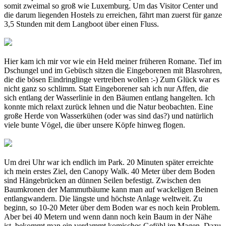
somit zweimal so groß wie Luxemburg. Um das Visitor Center und
die darum liegenden Hostels zu erreichen, fährt man zuerst für ganze
3,5 Stunden mit dem Langboot über einen Fluss.
Hier kam ich mir vor wie ein Held meiner früheren Romane. Tief im
Dschungel und im Gebüsch sitzen die Eingeborenen mit Blasrohren,
die die bösen Eindringlinge vertreiben wollen :-) Zum Glück war es
nicht ganz so schlimm. Statt Eingeborener sah ich nur Affen, die
sich entlang der Wasserlinie in den Bäumen entlang hangelten. Ich
konnte mich relaxt zurück lehnen und die Natur beobachten. Eine
große Herde von Wasserkühen (oder was sind das?) und natürlich
viele bunte Vögel, die über unsere Köpfe hinweg flogen.
Um drei Uhr war ich endlich im Park. 20 Minuten später erreichte
ich mein erstes Ziel, den Canopy Walk. 40 Meter über dem Boden
sind Hängebrücken an dünnen Seilen befestigt. Zwischen den
Baumkronen der Mammutbäume kann man auf wackeligen Beinen
entlangwandern. Die längste und höchste Anlage weltweit. Zu
beginn, so 10-20 Meter über dem Boden war es noch kein Problem.
Aber bei 40 Metern und wenn dann noch kein Baum in der Nähe
ist, bekommt man ein verdammt komisches Gefühl im Magen. Dazu