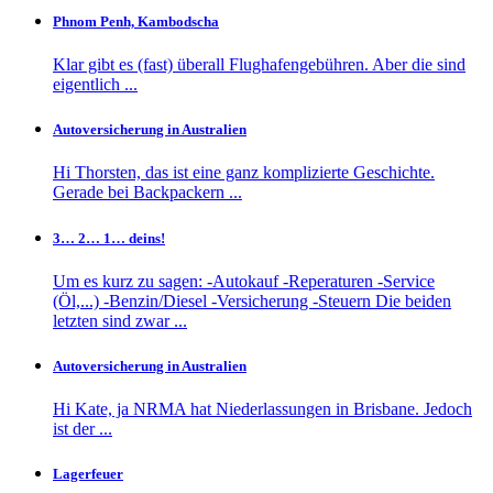
Phnom Penh, Kambodscha
Klar gibt es (fast) überall Flughafengebühren. Aber die sind
eigentlich ...
Autoversicherung in Australien
Hi Thorsten, das ist eine ganz komplizierte Geschichte.
Gerade bei Backpackern ...
3… 2… 1… deins!
Um es kurz zu sagen: -Autokauf -Reperaturen -Service
(Öl,...) -Benzin/Diesel -Versicherung -Steuern Die beiden
letzten sind zwar ...
Autoversicherung in Australien
Hi Kate, ja NRMA hat Niederlassungen in Brisbane. Jedoch
ist der ...
Lagerfeuer