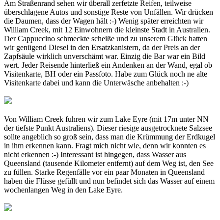
Am Straßenrand sehen wir überall zerfetzte Reifen, teilweise
überschlagene Autos und sonstige Reste von Unfällen. Wir drücken
die Daumen, dass der Wagen hält :-) Wenig später erreichten wir
William Creek, mit 12 Einwohnern die kleinste Stadt in Australien.
Der Cappuccino schmeckte scheiße und zu unserem Glück hatten
wir genügend Diesel in den Ersatzkanistern, da der Preis an der
Zapfsäule wirklich unverschämt war. Einzig die Bar war ein Bild
wert. Jeder Reisende hinterließ ein Andenken an der Wand, egal ob
Visitenkarte, BH oder ein Passfoto. Habe zum Glück noch ne alte
Visitenkarte dabei und kann die Unterwäsche anbehalten :-)
Von William Creek fuhren wir zum Lake Eyre (mit 17m unter NN
der tiefste Punkt Australiens). Dieser riesige ausgetrocknete Salzsee
sollte angeblich so groß sein, dass man die Krümmung der Erdkugel
in ihm erkennen kann. Fragt mich nicht wie, denn wir konnten es
nicht erkennen :-) Interessant ist hingegen, dass Wasser aus
Queensland (tausende Kilometer entfernt) auf dem Weg ist, den See
zu füllen. Starke Regenfälle vor ein paar Monaten in Queensland
haben die Flüsse gefüllt und nun befindet sich das Wasser auf einem
wochenlangen Weg in den Lake Eyre.