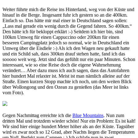
Weiter führte mich die Reise ins Hinterland, weg von der Küste und
hinauf in die Berge. Insgesamt fuhr ich gestern so an die 400km.
Einfach so. Das hätte mir mal einer in Deutschland sagen sollen:
„Lass mal gerade ein wenig durch die Gegend fahren. So 400km.“
Den hätte ich für bekloppt erklärt :-) Seitdem ich hier bin, sind
100km Umweg für einen Cappuccino oder 200km für einen
besseren Campingplatz jedoch so normal, wie in Deutschland ein
Umweg über die Eisdiele :-) Als ich den Wagen neu gekauft hatte
und ein Schild sah, dass 300km drauf stehen hatte, fand ich das
sooooo weit weg. Jetzt sind das gefühlt nur ein paar Minuten. Schon
interessant, wie so eine Reise doch die eigene Wahrnehmung
verändert… Aber dazu muss ich auch sagen, dass das Autofahren
hier hundert Mal relaxter ist. Meist ist man nämlich alleine auf der
Straße. Einen kurzen Stopp machte ich noch, um den weiten Blick
über Wollongong und den Ozean zu genießen (das Meer ist links
vom Foto).
Gegen Nachmittag erreichte ich die
Blue Mountains
. Nun zum
dritten Mal und trotzdem wieder schön! Nur ein Problem: Es ist kalt!
Wir sind hier einige hundert Meter höher als an der Küste. Tagsüber
wird es zwar noch so 12 Grad, aber Nachts liegen die Temperaturen
um Null. Perfekt zum Campen :-) Ich schlafe nun in zwei