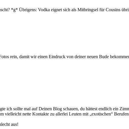
getauscht? *g* Übrigens: Vodka eignet sich als Mitbringsel für Cous
ar Fotos rein, damit wir einen Eindruck von deiner neuen Bude bekomm
gte ich sollte mal auf Deinen Blog schauen, du hättest endlich ein Zimm
em vielleicht nette Kontakte zu allerlei Leuten mit „exotischen“ Beruf
hlecht aus!