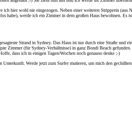
otten angehabt ;-) Sie zieht nun aus und ich werde ihr Zimmer überne
 hier wohl nie eingezogen. Neben einer weiteren Stripperin (aus Neus
os habe), werde ich ein Zimmer in dem großen Haus bewohnen. Es ist n
esagteste Strand in Sydney. Das Haus ist nur durch eine Straße und e
tigste Zimmer (für Sydney-Verhältnisse) in ganz Bondi Beach gefunde
Hoffe, dass ich in einigen Tagen/Wochen noch genauso denke ;-)
n Unterkunft. Werde jetzt zum Surfer mutieren, um mich den gechillten