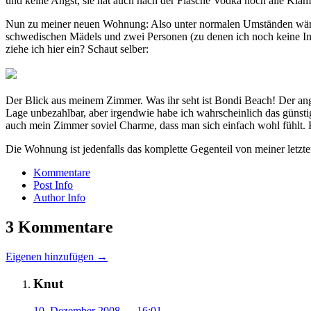
und keine Angst, sie hat auch nach der Flasche Vodka noch alle Klam
Nun zu meiner neuen Wohnung: Also unter normalen Umständen wäre ich
schwedischen Mädels und zwei Personen (zu denen ich noch keine Inf
ziehe ich hier ein? Schaut selber:
Der Blick aus meinem Zimmer. Was ihr seht ist Bondi Beach! Der ang
Lage unbezahlbar, aber irgendwie habe ich wahrscheinlich das güns
auch mein Zimmer soviel Charme, dass man sich einfach wohl fühlt. 
Die Wohnung ist jedenfalls das komplette Gegenteil von meiner letzte
Kommentare
Post Info
Author Info
3 Kommentare
Eigenen hinzufügen →
Knut
10. Dezember 2008
— 16:01