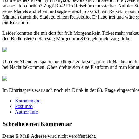
Da meine letzte Nacht in Bangkok bevorstand, musste ich die Weiterr
wie soll ich dorthin? Zug? Bus? Ein Reisebüro musste her. Auf der 
seine Mädels andrehen und sagte einfach, dass ich ein Reisebüro such
Minuten durch die Stadt zu einem Reisebüro. Er hätte frei und wär
ein Reisebüro.
Leider konnten die mir dort für früh Morgens kein Ticket mehr verkau
den Bediensteten. Samstag Morgen um 8:05 geht mein Zug. Juhu.
Um den Abend entspannt ausklingen zu lassen, fuhr ich Nachts noc
bei Nacht bekommen. Oben drehte sich eine Plattform und man konnt
Im Eintrittspreis war auch noch ein Drink in der 83. Etage eingeschlo
Kommentare
Post Info
Author Info
Schreibe einen Kommentar
Deine E-Mail-Adresse wird nicht veröffentlicht.