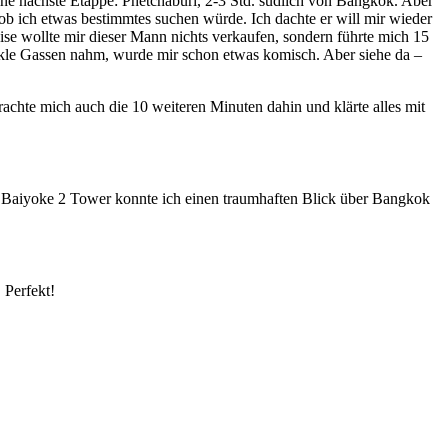
ine nächste Etappe: Phetchaburi, 2-3 Std. südlich von Bangkok. Aber
b ich etwas bestimmtes suchen würde. Ich dachte er will mir wieder
ise wollte mir dieser Mann nichts verkaufen, sondern führte mich 15
kle Gassen nahm, wurde mir schon etwas komisch. Aber siehe da –
achte mich auch die 10 weiteren Minuten dahin und klärte alles mit
 Baiyoke 2 Tower konnte ich einen traumhaften Blick über Bangkok
 Perfekt!