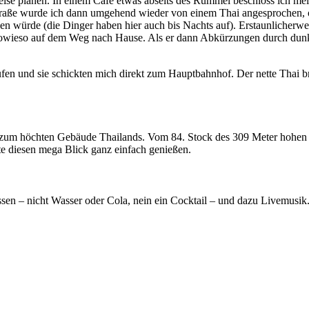
eise planen. In einem Cafe etwas abseits des Rummel beschloss ich me
Straße wurde ich dann umgehend wieder von einem Thai angesprochen, o
en würde (die Dinger haben hier auch bis Nachts auf). Erstaunlicherwe
e sowieso auf dem Weg nach Hause. Als er dann Abkürzungen durch dun
fen und sie schickten mich direkt zum Hauptbahnhof. Der nette Thai br
h zum höchten Gebäude Thailands. Vom 84. Stock des 309 Meter hohen
e diesen mega Blick ganz einfach genießen.
ssen – nicht Wasser oder Cola, nein ein Cocktail – und dazu Livemusik.