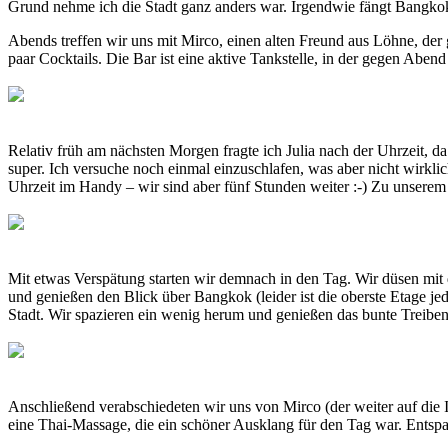
Grund nehme ich die Stadt ganz anders war. Irgendwie fängt Bangkok m
Abends treffen wir uns mit Mirco, einen alten Freund aus Löhne, d
paar Cocktails. Die Bar ist eine aktive Tankstelle, in der gegen Abend
Relativ früh am nächsten Morgen fragte ich Julia nach der Uhrzeit, d
super. Ich versuche noch einmal einzuschlafen, was aber nicht wirklich
Uhrzeit im Handy – wir sind aber fünf Stunden weiter :-) Zu unsere
Mit etwas Verspätung starten wir demnach in den Tag. Wir düsen mi
und genießen den Blick über Bangkok (leider ist die oberste Etage je
Stadt. Wir spazieren ein wenig herum und genießen das bunte Treiben
Anschließend verabschiedeten wir uns von Mirco (der weiter auf die I
eine Thai-Massage, die ein schöner Ausklang für den Tag war. Entspan