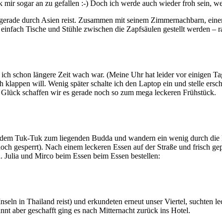
ir sogar an zu gefallen :-) Doch ich werde auch wieder froh sein, wen
er gerade durch Asien reist. Zusammen mit seinem Zimmernachbarn, ei
 einfach Tische und Stühle zwischen die Zapfsäulen gestellt werden – rau
a ich schon längere Zeit wach war. (Meine Uhr hat leider vor einigen 
 klappen will. Wenig später schalte ich den Laptop ein und stelle erschr
m Glück schaffen wir es gerade noch so zum mega leckeren Frühstück.
t dem Tuk-Tuk zum liegenden Budda und wandern ein wenig durch die 
doch gesperrt). Nach einem leckeren Essen auf der Straße und frisch gep
. Julia und Mirco beim Essen beim Essen bestellen:
nseln in Thailand reist) und erkundeten erneut unser Viertel, suchten 
nt aber geschafft ging es nach Mitternacht zurück ins Hotel.