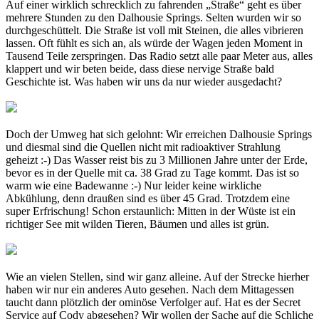
Auf einer wirklich schrecklich zu fahrenden „Straße“ geht es über
mehrere Stunden zu den Dalhousie Springs. Selten wurden wir so
durchgeschüttelt. Die Straße ist voll mit Steinen, die alles vibrieren
lassen. Oft fühlt es sich an, als würde der Wagen jeden Moment in
Tausend Teile zerspringen. Das Radio setzt alle paar Meter aus, alles
klappert und wir beten beide, dass diese nervige Straße bald
Geschichte ist. Was haben wir uns da nur wieder ausgedacht?
Doch der Umweg hat sich gelohnt: Wir erreichen Dalhousie Springs
und diesmal sind die Quellen nicht mit radioaktiver Strahlung
geheizt :-) Das Wasser reist bis zu 3 Millionen Jahre unter der Erde,
bevor es in der Quelle mit ca. 38 Grad zu Tage kommt. Das ist so
warm wie eine Badewanne :-) Nur leider keine wirkliche
Abkühlung, denn draußen sind es über 45 Grad. Trotzdem eine
super Erfrischung! Schon erstaunlich: Mitten in der Wüste ist ein
richtiger See mit wilden Tieren, Bäumen und alles ist grün.
Wie an vielen Stellen, sind wir ganz alleine. Auf der Strecke hierher
haben wir nur ein anderes Auto gesehen. Nach dem Mittagessen
taucht dann plötzlich der ominöse Verfolger auf. Hat es der Secret
Service auf Cody abgesehen? Wir wollen der Sache auf die Schliche