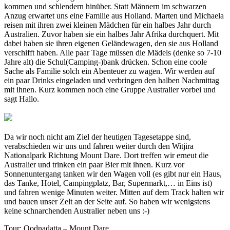
kommen und schlendern hinüber. Statt Männern im schwarzen
Anzug erwartet uns eine Familie aus Holland. Marten und Michaela
reisen mit ihren zwei kleinen Mädchen für ein halbes Jahr durch
Australien. Zuvor haben sie ein halbes Jahr Afrika durchquert. Mit
dabei haben sie ihren eigenen Geländewagen, den sie aus Holland
verschifft haben. Alle paar Tage müssen die Mädels (denke so 7-10
Jahre alt) die Schul(Camping-)bank drücken. Schon eine coole
Sache als Familie solch ein Abenteuer zu wagen. Wir werden auf
ein paar Drinks eingeladen und verbringen den halben Nachmittag
mit ihnen. Kurz kommen noch eine Gruppe Australier vorbei und
sagt Hallo.
Da wir noch nicht am Ziel der heutigen Tagesetappe sind,
verabschieden wir uns und fahren weiter durch den Witjira
Nationalpark Richtung Mount Dare. Dort treffen wir erneut die
Australier und trinken ein paar Bier mit ihnen. Kurz vor
Sonnenuntergang tanken wir den Wagen voll (es gibt nur ein Haus,
das Tanke, Hotel, Campingplatz, Bar, Supermarkt,… in Eins ist)
und fahren wenige Minuten weiter. Mitten auf dem Track halten wir
und bauen unser Zelt an der Seite auf. So haben wir wenigstens
keine schnarchenden Australier neben uns :-)
Tour: Oodnadatta – Mount Dare