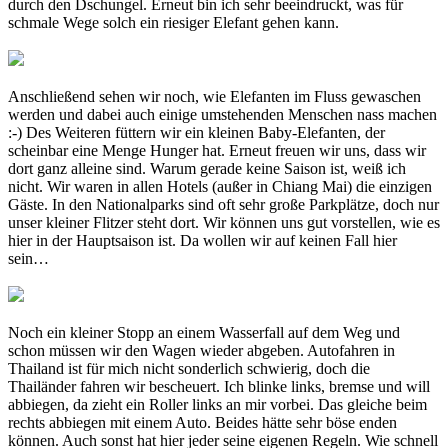
durch den Dschungel. Erneut bin ich sehr beeindruckt, was für
schmale Wege solch ein riesiger Elefant gehen kann.
Anschließend sehen wir noch, wie Elefanten im Fluss gewaschen
werden und dabei auch einige umstehenden Menschen nass machen
:-) Des Weiteren füttern wir ein kleinen Baby-Elefanten, der
scheinbar eine Menge Hunger hat. Erneut freuen wir uns, dass wir
dort ganz alleine sind. Warum gerade keine Saison ist, weiß ich
nicht. Wir waren in allen Hotels (außer in Chiang Mai) die einzigen
Gäste. In den Nationalparks sind oft sehr große Parkplätze, doch nur
unser kleiner Flitzer steht dort. Wir können uns gut vorstellen, wie es
hier in der Hauptsaison ist. Da wollen wir auf keinen Fall hier
sein…
Noch ein kleiner Stopp an einem Wasserfall auf dem Weg und
schon müssen wir den Wagen wieder abgeben. Autofahren in
Thailand ist für mich nicht sonderlich schwierig, doch die
Thailänder fahren wir bescheuert. Ich blinke links, bremse und will
abbiegen, da zieht ein Roller links an mir vorbei. Das gleiche beim
rechts abbiegen mit einem Auto. Beides hätte sehr böse enden
können. Auch sonst hat hier jeder seine eigenen Regeln. Wie schnell