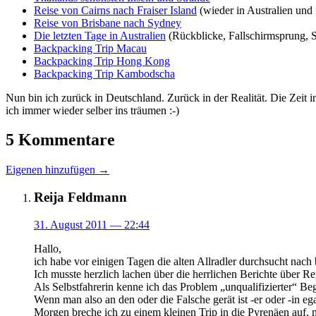
Reise von Cairns nach Fraiser Island
(wieder in Australien un
Reise von Brisbane nach Sydney
Die letzten Tage in Australien
(Rückblicke, Fallschirmsprung, 
Backpacking Trip Macau
Backpacking Trip Hong Kong
Backpacking Trip Kambodscha
Nun bin ich zurück in Deutschland. Zurück in der Realität. Die Zeit
ich immer wieder selber ins träumen :-)
5 Kommentare
Eigenen hinzufügen →
Reija Feldmann
31. August 2011
— 22:44
Hallo,
ich habe vor einigen Tagen die alten Allradler durchsucht nach
Ich musste herzlich lachen über die herrlichen Berichte über Re
Als Selbstfahrerin kenne ich das Problem „unqualifizierter“ Begl
Wenn man also an den oder die Falsche gerät ist -er oder -in ega
Morgen breche ich zu einem kleinen Trip in die Pyrenäen auf, 