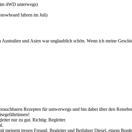
d im 4WD unterwegs)
Snowboard fahren im Juli)
 in Australien und Asien war unglaublich schön. Wenn ich meine Geschi
 brauchbaren Rezepten für untwerwegs und bin dabei über den Reiseberi
isegefährtinnen!
eiter nur zu gut. Richtig: Begleiter.
l.
mit meinem treuen Freund, Begleiter und Beifahrer Diesel, einem Bord