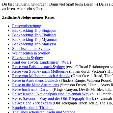
Du bist neugierig geworden? Dann viel Spaß beim Lesen :-) Da es sich 
zu lesen. Aber seht selber…
Zeitliche Abfolge meiner Reise
:
Reisevorbereitung
Backpacking Trip Singapur
Backpacking Trip Thailand
Backpacking Trip Myanmar
Backpacking Trip Malaysia
Sprachschule in Sydney
Weihnachten in Sydney
Silvester in Sydney
Kauf des Toyota Landcruiser (4WD)
Reise von Brisbane nach Sydney
(erste Offroad Erfahrungen
Reise von Sydney nach Melbourne
(mitten durch Victoria’s Hi
Reise von Melbourne nach Adelaide
(Great Ocean Road, The G
Reise in Australiens Outback
(Flinders Range, Wilpena Pound,
Reise in die Mitte Australiens
(Simpson Desert, Uluru „Ayers R
Reise hoch nach Darwin
(Kings Canyon, Devils Marbles, Litch
Reise: Kakadu Nationalpark und Savannah Way
(plus Litchfiel
Reise: Savannah Way und der Old Telegraph Track
(Savannah 
Reise: Cape York extrem
(Old Telegraph Track Teil 2, The Tip,
Rundreise durch Thailand
Thailands schönsten Inseln und Strände