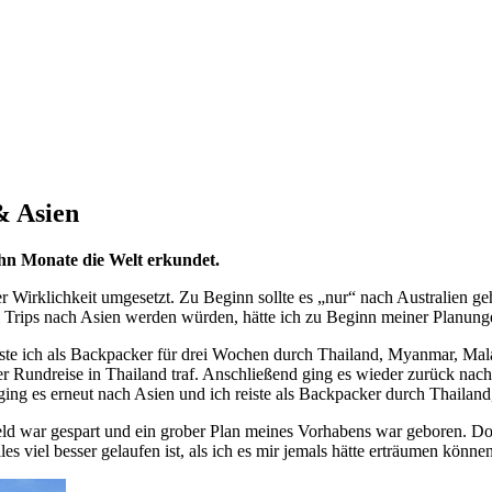
& Asien
hn Monate die Welt erkundet.
er Wirklichkeit umgesetzt. Zu Beginn sollte es „nur“ nach Australien g
ei Trips nach Asien werden würden, hätte ich zu Beginn meiner Planunge
eiste ich als Backpacker für drei Wochen durch Thailand, Myanmar, Mala
er Rundreise in Thailand traf. Anschließend ging es wieder zurück nac
ging es erneut nach Asien und ich reiste als Backpacker durch Thai
d war gespart und ein grober Plan meines Vorhabens war geboren. Doch 
les viel besser gelaufen ist, als ich es mir jemals hätte erträumen können