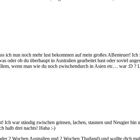
ss ich nun noch mehr lust bekommen auf mein großes ABenteuer! Ich f
as oder ob du überhaupt in Australien gearbeitet hast oder soviel ange
 vor allem, wenn man wie du noch zwischendurch in Asien etc… war 
! Ich war ständig zwischen grinsen, lachen, staunen und Neugier hin und
ch halb drei nachts! Haha :-)
 oder 2 Wochen Australien und 2 Wochen Thailand) und wollte dich mal