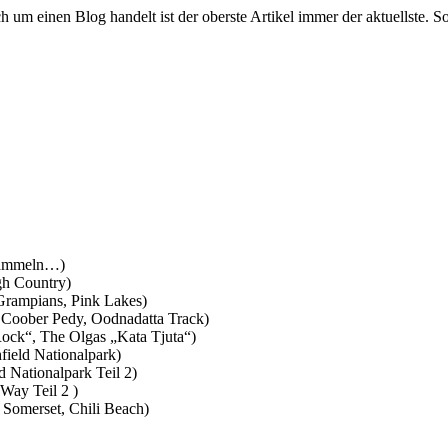
um einen Blog handelt ist der oberste Artikel immer der aktuellste. So
 sammeln…)
gh Country)
rampians, Pink Lakes)
 Coober Pedy, Oodnadatta Track)
ock“, The Olgas „Kata Tjuta“)
field Nationalpark)
d Nationalpark Teil 2)
Way Teil 2 )
 Somerset, Chili Beach)